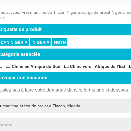
ses actives: Fret maritime de Tincan Nigeria, cargo de projet Nigeria, ex
que
tiquette de produit
NCAN NIGÉRIA
NIGERIA
NGTN
atégorie associée
L
La Chine en Afrique du Sud
La Chine vers l’Afrique de l’Est
L
envoyer une demande
ésitez pas à faire votre demande dans le formulaire ci-dessous