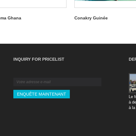
ema Ghana
Conakry Guinée
INQUIRY FOR PRICELIST
DE
Le guide B2B ultime de l'assurance
marchandises : couverture, politiques et
réclamations
2026/04/16
Le f
à d
Protégez votre chaîne d'approvisionnement B2B contre les
à la
risques de transit inattendus. Ce guide ultime détaille tout
de g
ce que vous devez savoir sur l'assurance internationale
ape
des marchandises, du choix entre les clauses ICC A et C
sur 
à la préparation des documents essentiels pour une
des 
réclamation réussie. Apprenez à assurer correctement vos
manu
expéditions commerciales et à protéger vos résultats.