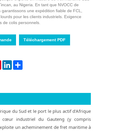
à Tincan, au Nigeria. En tant que NVOCC de
 garantissons une expédition fiable de FCL,
 lourds pour les clients industriels. Exigence
 de colis personnels.
Live
mande
Téléchargement PDF
tsApp
Pinterest
LinkedIn
Share
que du Sud et le port le plus actif d'Afrique
le cœur industriel du Gauteng (y compris
 exploite un acheminement de fret maritime à