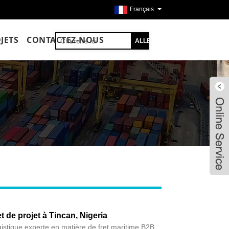
Français
JETS
CONTACTEZ-NOUS
et de projet à Tincan, Nigeria
istique experte en matière de fret maritime B2B