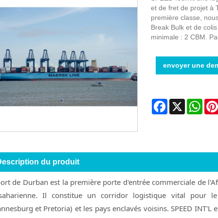
et de fret de projet 
première classe, nous
Break Bulk et de colis
minimale : 2 CBM. Pas
envoyer une de
Facebook
X
Wha
escription du produit
ort de Durban est la première porte d'entrée commerciale de l'Afri
saharienne. Il constitue un corridor logistique vital pour 
nnesburg et Pretoria) et les pays enclavés voisins. SPEED INT'L